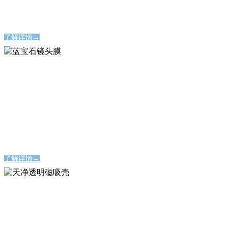
永不碎裂的屏幕保护神器
了解详情→
蓝宝石镜头膜
蓝宝石镜头膜
时刻定格美好瞬间
时刻定格美好瞬间
了解详情→
天净透明磁吸壳
天净透明磁吸壳