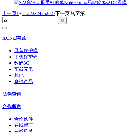
...
上一页
1
21
22
23
24
25
26
27
下一页
转至第
XONE商城
屏幕保护膜
手机保护壳
数码3C
车载充电
其他
查找产品
防伪查询
合作留言
合作伙伴
在线留言
在线反馈