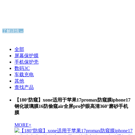
纯粹通透，洞见本真之美
纯粹通透，洞见本真之美
了解详情→
全部
屏幕保护膜
手机保护壳
数码3C
车载充电
其他
查找产品
【180°防窥】xone适用于苹果17promax防窥膜iphone17
钢化玻璃膜16防偷窥air全屏pro护眼高清360°磨砂手机
膜
MORE+