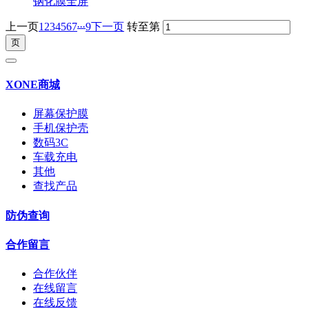
...
上一页
1
2
3
4
5
6
7
9
下一页
转至第
XONE商城
屏幕保护膜
手机保护壳
数码3C
车载充电
其他
查找产品
防伪查询
合作留言
合作伙伴
在线留言
在线反馈