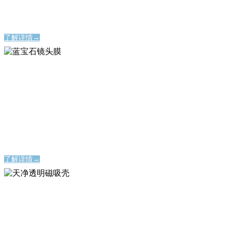
永不碎裂的屏幕保护神器
了解详情→
蓝宝石镜头膜
蓝宝石镜头膜
时刻定格美好瞬间
时刻定格美好瞬间
了解详情→
天净透明磁吸壳
天净透明磁吸壳