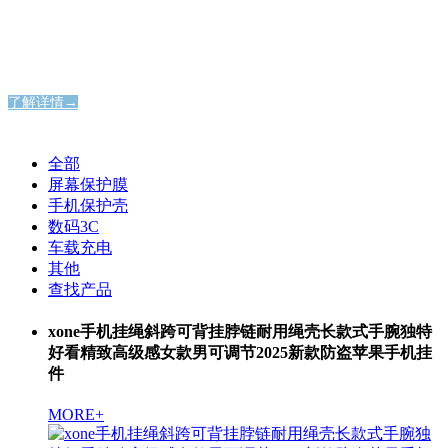
纯粹通透，洞见本真之美
纯粹通透，洞见本真之美
了解详情→
全部
屏幕保护膜
手机保护壳
数码3C
车载充电
其他
查找产品
xone手机挂绳斜跨可背挂脖链耐用绳壳长款式手腕独特
好看精致高级感女款男可调节2025新款防盗苹果手机挂
件
MORE+