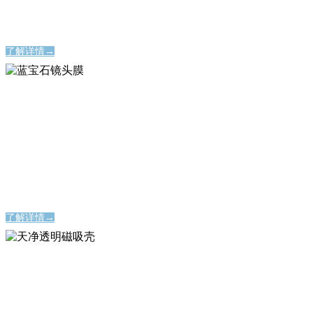
永不碎裂的屏幕保护神器
了解详情→
蓝宝石镜头膜
蓝宝石镜头膜
时刻定格美好瞬间
时刻定格美好瞬间
了解详情→
天净透明磁吸壳
天净透明磁吸壳