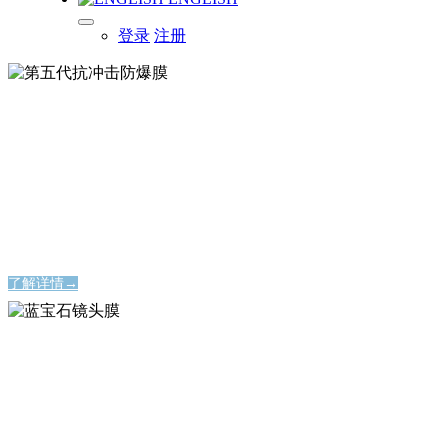
登录
注册
第五代抗冲击防爆膜
第五代抗冲击防爆膜
永不碎裂的屏幕保护神器
永不碎裂的屏幕保护神器
了解详情→
蓝宝石镜头膜
蓝宝石镜头膜
时刻定格美好瞬间