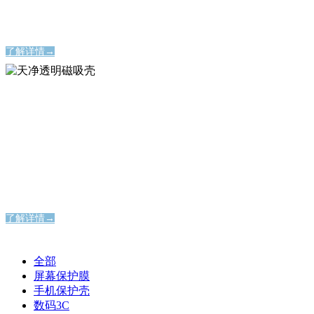
时刻定格美好瞬间
了解详情→
天净透明磁吸壳
天净透明磁吸壳
纯粹通透，洞见本真之美
纯粹通透，洞见本真之美
了解详情→
全部
屏幕保护膜
手机保护壳
数码3C